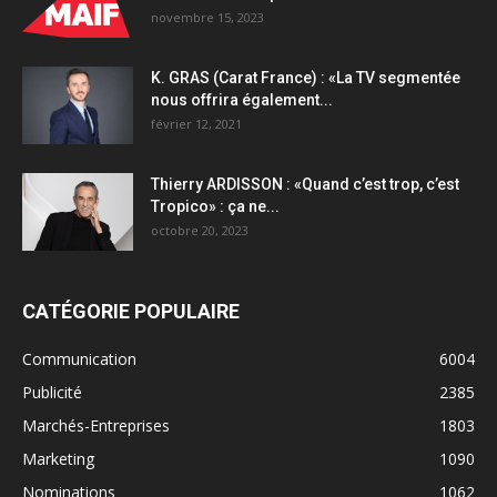
novembre 15, 2023
K. GRAS (Carat France) : «La TV segmentée
nous offrira également...
février 12, 2021
Thierry ARDISSON : «Quand c’est trop, c’est
Tropico» : ça ne...
octobre 20, 2023
CATÉGORIE POPULAIRE
Communication
6004
Publicité
2385
Marchés-Entreprises
1803
Marketing
1090
Nominations
1062