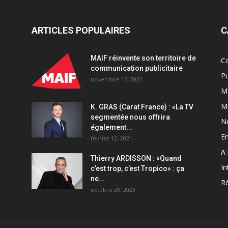
ARTICLES POPULAIRES
C
MAIF réinvente son territoire de
C
communication publicitaire
Pu
novembre 15, 2023
Ma
M
K. GRAS (Carat France) : «La TV
segmentée nous offrira
N
également...
En
février 12, 2021
A 
Thierry ARDISSON : «Quand
In
c’est trop, c’est Tropico» : ça
ne...
Ré
octobre 20, 2023