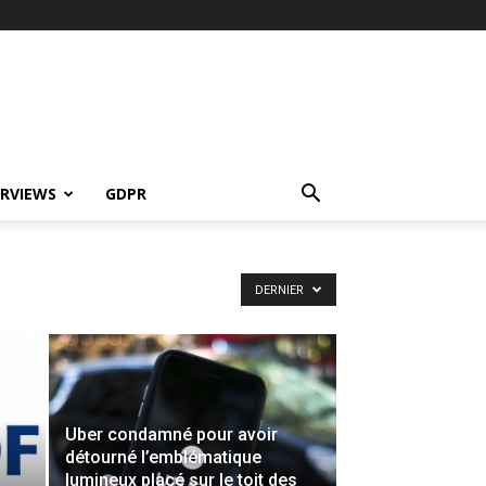
ERVIEWS
GDPR
DERNIER
Uber condamné pour avoir
détourné l’emblématique
lumineux placé sur le toit des