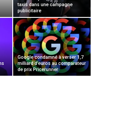
taxis dans une campagne
publicitaire
Google condamné à verser 1,7
ns
milliard d’euros au comparateur
de prix Pricerunner