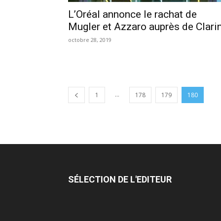
L’Oréal annonce le rachat de
Mugler et Azzaro auprès de Clari
octobre 28, 2019
...
1
178
179
180
SÉLECTION DE L'EDITEUR