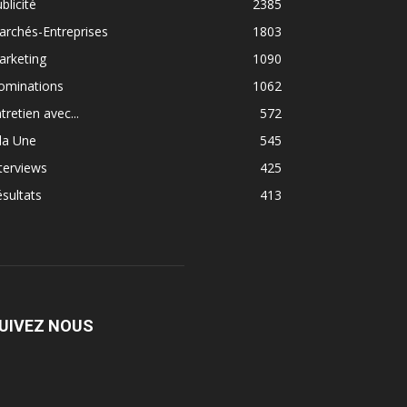
blicité
2385
rchés-Entreprises
1803
arketing
1090
ominations
1062
tretien avec...
572
la Une
545
terviews
425
sultats
413
UIVEZ NOUS