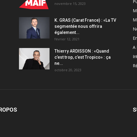
Pu
novembre 15, 2023
Ma
M
K. GRAS (Carat France) : «La TV
segmentée nous offrira
N
également...
En
février 12, 2021
A 
Thierry ARDISSON : «Quand
In
c’est trop, c’est Tropico» : ça
ne...
Ré
octobre 20, 2023
PROPOS
S