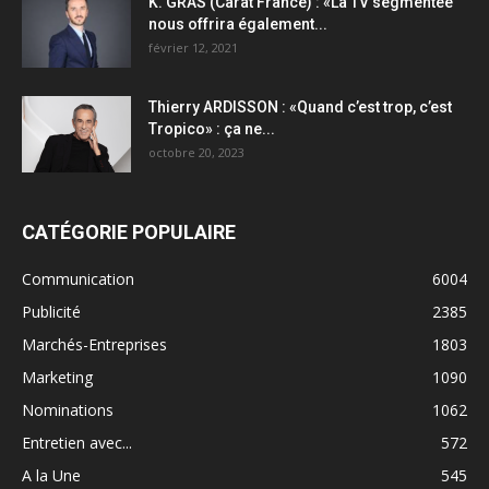
K. GRAS (Carat France) : «La TV segmentée
nous offrira également...
février 12, 2021
Thierry ARDISSON : «Quand c’est trop, c’est
Tropico» : ça ne...
octobre 20, 2023
CATÉGORIE POPULAIRE
Communication
6004
Publicité
2385
Marchés-Entreprises
1803
Marketing
1090
Nominations
1062
Entretien avec...
572
A la Une
545