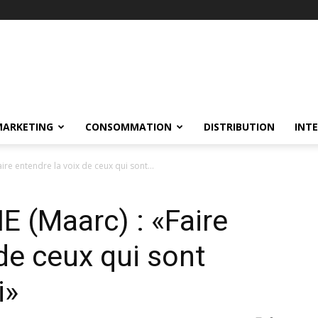
MARKETING
CONSOMMATION
DISTRIBUTION
INT
re entendre la voix de ceux qui sont...
 (Maarc) : «Faire
de ceux qui sont
i»