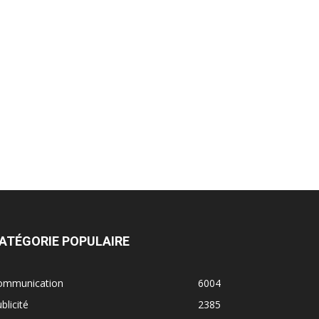
ATÉGORIE POPULAIRE
ommunication
6004
blicité
2385