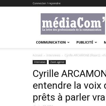
Connecter / rejoindre
Lemediacom
COMMUNICATION
PUBLICITÉ
Accueil
Interviews
Cyrille ARCAMONE (Maarc) : «Fai
Interviews
Zoom agence
Cyrille ARCAMONE
entendre la voix 
prêts à parler vra