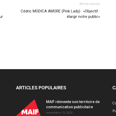
Article suivant
Cédric MODICA AMORE (Pink Lady) : «Objectif :
ur
élargir notre public»
ARTICLES POPULAIRES
C
MAIF réinvente son territoire de
C
communication publicitaire
Pu
novembre 15, 2023