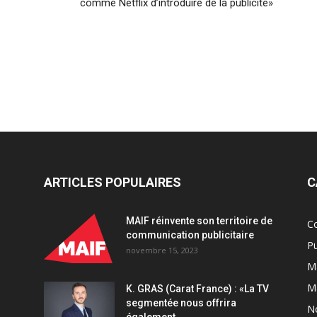
comme Netflix d’introduire de la publicité»
ARTICLES POPULAIRES
C
MAIF réinvente son territoire de
C
communication publicitaire
Pu
novembre 15, 2023
Ma
M
K. GRAS (Carat France) : «La TV
segmentée nous offrira
N
également...