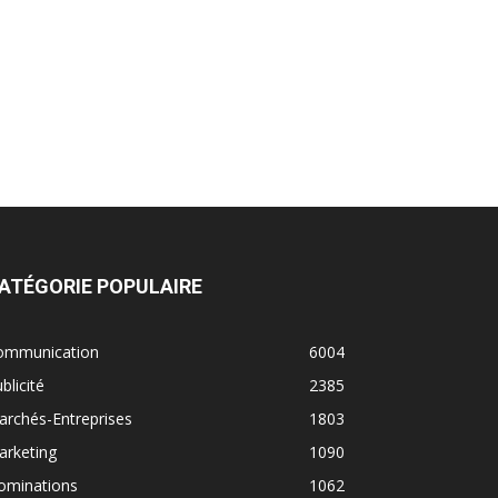
ATÉGORIE POPULAIRE
ommunication
6004
blicité
2385
rchés-Entreprises
1803
arketing
1090
ominations
1062