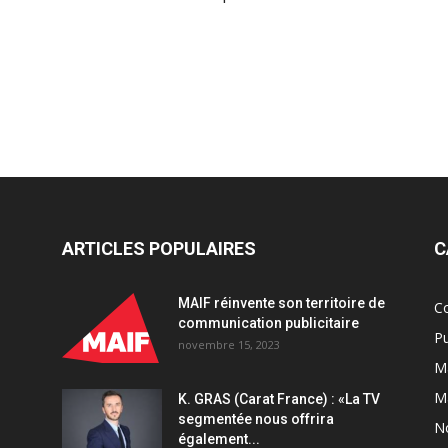
ARTICLES POPULAIRES
C
MAIF réinvente son territoire de
C
communication publicitaire
Pu
novembre 15, 2023
Ma
M
K. GRAS (Carat France) : «La TV
segmentée nous offrira
N
également...