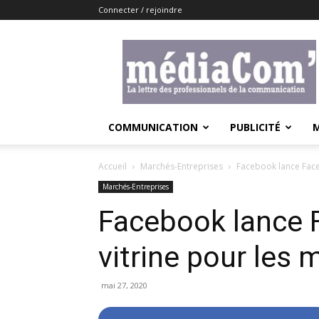
Connecter / rejoindre
Lemediacom
COMMUNICATION
PUBLICITÉ
Accueil
Marchés-Entreprises
Facebook lance Face
Marchés-Entreprises
Facebook lance 
vitrine pour les
mai 27, 2020