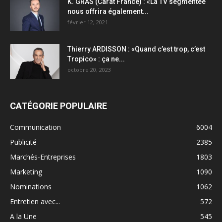
K. GRAS (Carat France) : «La TV segmentée
nous offrira également...
février 12, 2021
Thierry ARDISSON : «Quand c’est trop, c’est
Tropico» : ça ne...
octobre 20, 2023
CATÉGORIE POPULAIRE
Communication
6004
Publicité
2385
Marchés-Entreprises
1803
Marketing
1090
Nominations
1062
Entretien avec...
572
A la Une
545