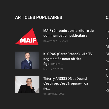
ARTICLES POPULAIRES
C
MAIF réinvente son territoire de
C
communication publicitaire
Pu
novembre 15, 2023
Ma
M
K. GRAS (Carat France) : «La TV
segmentée nous offrira
N
également...
En
février 12, 2021
A 
Thierry ARDISSON : «Quand
In
c’est trop, c’est Tropico» : ça
ne...
Ré
octobre 20, 2023