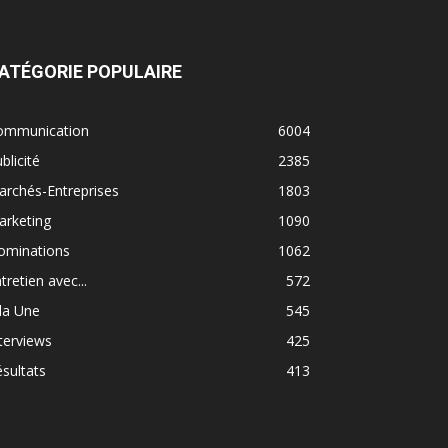
ATÉGORIE POPULAIRE
ommunication
6004
blicité
2385
rchés-Entreprises
1803
arketing
1090
ominations
1062
tretien avec...
572
la Une
545
terviews
425
sultats
413