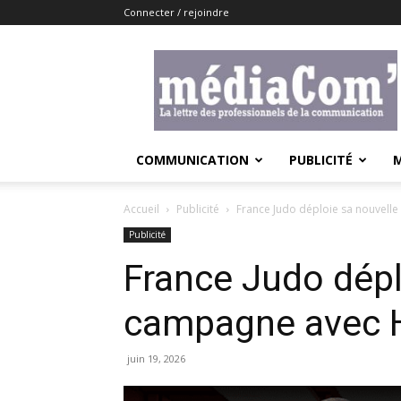
Connecter / rejoindre
Lemediacom
COMMUNICATION
PUBLICITÉ
Accueil
Publicité
France Judo déploie sa nouvell
Publicité
France Judo dépl
campagne avec 
juin 19, 2026