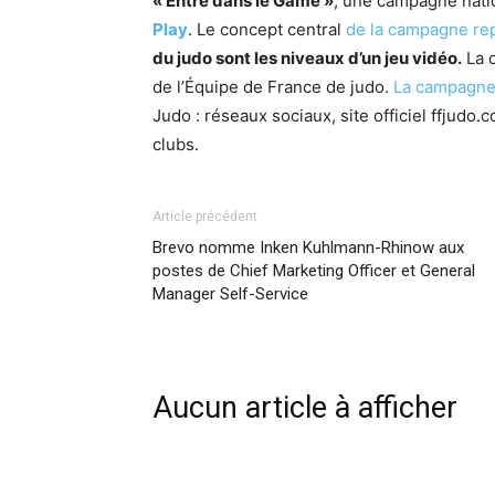
« Entre dans le Game »
, une campagne nati
Play
. Le concept central
de la campagne rep
du judo sont les niveaux d’un jeu vidéo.
La 
de l’Équipe de France de judo.
La campagne 
Judo : réseaux sociaux, site officiel
ffjudo.
clubs.
Article précédent
Brevo nomme Inken Kuhlmann-Rhinow aux
postes de Chief Marketing Officer et General
Manager Self-Service
Aucun article à afficher