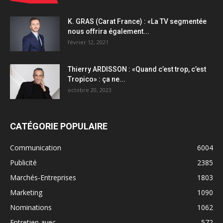
K. GRAS (Carat France) : «La TV segmentée
nous offrira également...
février 12, 2021
Thierry ARDISSON : «Quand c’est trop, c’est
Tropico» : ça ne...
octobre 20, 2023
CATÉGORIE POPULAIRE
Communication
6004
Publicité
2385
Marchés-Entreprises
1803
Marketing
1090
Nominations
1062
Entretien avec...
572