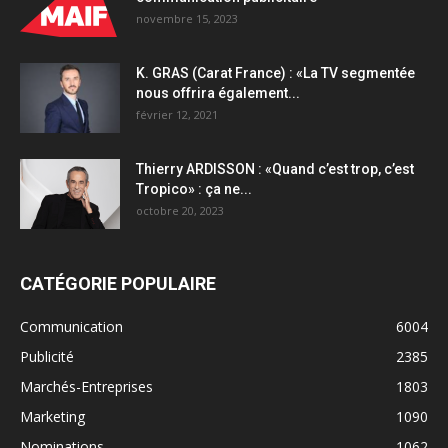
novembre 15, 2023
K. GRAS (Carat France) : «La TV segmentée
nous offrira également...
février 12, 2021
Thierry ARDISSON : «Quand c’est trop, c’est
Tropico» : ça ne...
octobre 20, 2023
CATÉGORIE POPULAIRE
Communication
6004
Publicité
2385
Marchés-Entreprises
1803
Marketing
1090
Nominations
1062