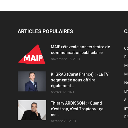
ARTICLES POPULAIRES
C
MAIF réinvente son territoire de
C
communication publicitaire
Pu
novembre 15, 2023
Ma
M
K. GRAS (Carat France) : «La TV
segmentée nous offrira
N
également...
En
février 12, 2021
A 
Thierry ARDISSON : «Quand
In
c’est trop, c’est Tropico» : ça
ne...
Ré
octobre 20, 2023