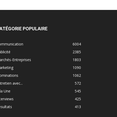
ATÉGORIE POPULAIRE
ommunication
6004
blicité
2385
rchés-Entreprises
1803
arketing
1090
ominations
1062
tretien avec...
572
la Une
545
terviews
425
sultats
413