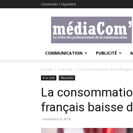
Connecter / rejoindre
Lemediacom
COMMUNICATION
PUBLICITÉ
Accueil
A la Une
La consommation des ménages f
A la Une
Résultats
La consommatio
français baisse 
novembre 6, 2019