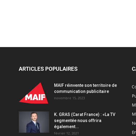
ARTICLES POPULAIRES
C
MAIF réinvente son territoire de
C
communication publicitaire
Pu
novembre 15, 2023
Ma
M
K. GRAS (Carat France) : «La TV
segmentée nous offrira
N
également...
En
février 12, 2021