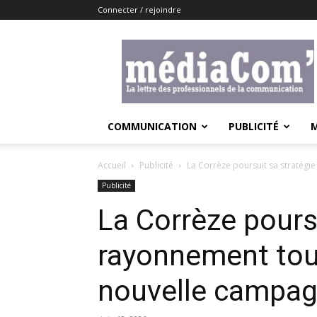
Connecter / rejoindre
Lemediacom
COMMUNICATION
PUBLICITÉ
Accueil
Publicité
La Corrèze poursuit sa stratégi
Publicité
La Corrèze pours
rayonnement tou
nouvelle campag