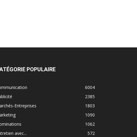
ATÉGORIE POPULAIRE
ommunication
6004
blicité
2385
rchés-Entreprises
1803
arketing
1090
ominations
1062
tretien avec...
572