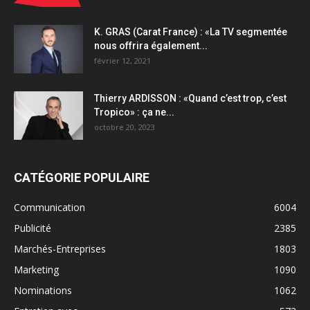
K. GRAS (Carat France) : «La TV segmentée
nous offrira également...
février 12, 2021
Thierry ARDISSON : «Quand c’est trop, c’est
Tropico» : ça ne...
octobre 20, 2023
CATÉGORIE POPULAIRE
Communication
6004
Publicité
2385
Marchés-Entreprises
1803
Marketing
1090
Nominations
1062