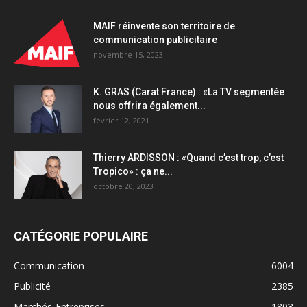
MAIF réinvente son territoire de
communication publicitaire
novembre 15, 2023
K. GRAS (Carat France) : «La TV segmentée
nous offrira également...
février 12, 2021
Thierry ARDISSON : «Quand c’est trop, c’est
Tropico» : ça ne...
octobre 20, 2023
CATÉGORIE POPULAIRE
Communication
6004
Publicité
2385
Marchés-Entreprises
1803