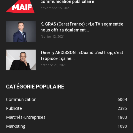
communication publicitaire
novembre 15, 2023
K. GRAS (Carat France) : «La TV segmentée
nous offrira également...
février 12, 2021
Thierry ARDISSON : «Quand c’est trop, c’est
Tropico» : ça ne...
octobre 20, 2023
CATÉGORIE POPULAIRE
Communication
6004
Publicité
2385
Marchés-Entreprises
1803
Marketing
1090