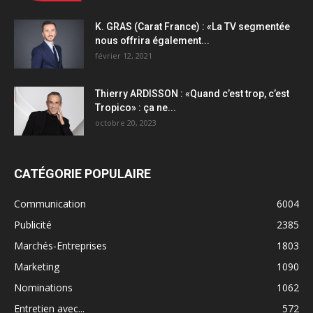
K. GRAS (Carat France) : «La TV segmentée
nous offrira également...
février 12, 2021
Thierry ARDISSON : «Quand c’est trop, c’est
Tropico» : ça ne...
octobre 20, 2023
CATÉGORIE POPULAIRE
Communication
6004
Publicité
2385
Marchés-Entreprises
1803
Marketing
1090
Nominations
1062
Entretien avec...
572