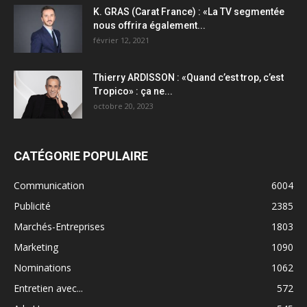
K. GRAS (Carat France) : «La TV segmentée
nous offrira également...
février 12, 2021
Thierry ARDISSON : «Quand c’est trop, c’est
Tropico» : ça ne...
octobre 20, 2023
CATÉGORIE POPULAIRE
Communication
6004
Publicité
2385
Marchés-Entreprises
1803
Marketing
1090
Nominations
1062
Entretien avec...
572