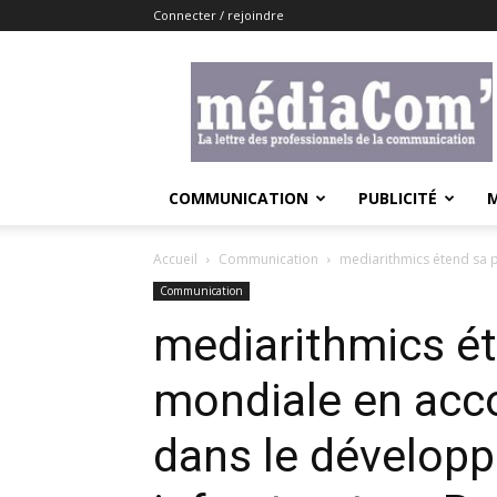
Connecter / rejoindre
Lemediacom
COMMUNICATION
PUBLICITÉ
Accueil
Communication
mediarithmics étend sa 
Communication
mediarithmics é
mondiale en acc
dans le dévelop