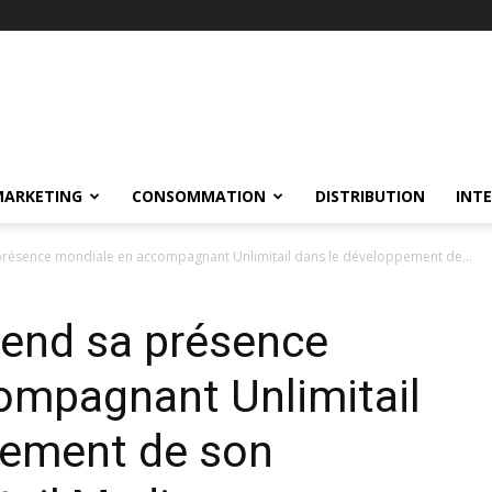
MARKETING
CONSOMMATION
DISTRIBUTION
INT
présence mondiale en accompagnant Unlimitail dans le développement de...
tend sa présence
ompagnant Unlimitail
pement de son