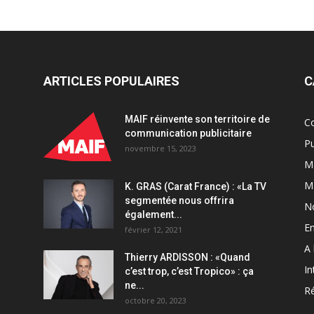
ARTICLES POPULAIRES
C
MAIF réinvente son territoire de
C
communication publicitaire
Pu
novembre 15, 2023
Ma
M
K. GRAS (Carat France) : «La TV
segmentée nous offrira
N
également...
En
février 12, 2021
A 
Thierry ARDISSON : «Quand
In
c’est trop, c’est Tropico» : ça
ne...
Ré
octobre 20, 2023