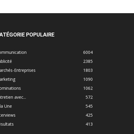
ATÉGORIE POPULAIRE
ommunication
6004
blicité
2385
rchés-Entreprises
1803
arketing
1090
ominations
1062
tretien avec...
572
la Une
545
terviews
425
sultats
413