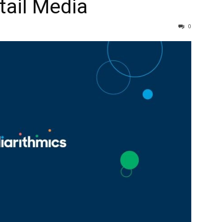
tail Media
0