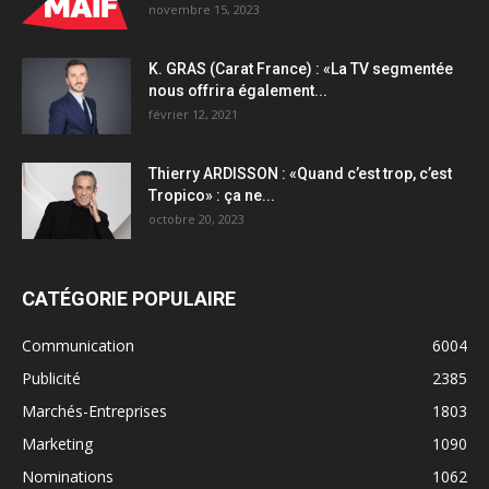
novembre 15, 2023
K. GRAS (Carat France) : «La TV segmentée
nous offrira également...
février 12, 2021
Thierry ARDISSON : «Quand c’est trop, c’est
Tropico» : ça ne...
octobre 20, 2023
CATÉGORIE POPULAIRE
Communication
6004
Publicité
2385
Marchés-Entreprises
1803
Marketing
1090
Nominations
1062