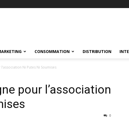
MARKETING
CONSOMMATION
DISTRIBUTION
INT
l’association Ni Putes Ni Soumises
e pour l’association
mises
0