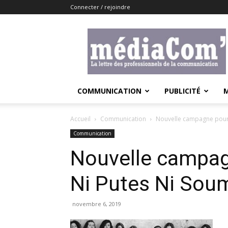
Connecter / rejoindre
Lemediacom
COMMUNICATION
PUBLICITÉ
Accueil
Communication
Nouvelle campagne pour 
Communication
Nouvelle campagn
Ni Putes Ni Sou
novembre 6, 2019