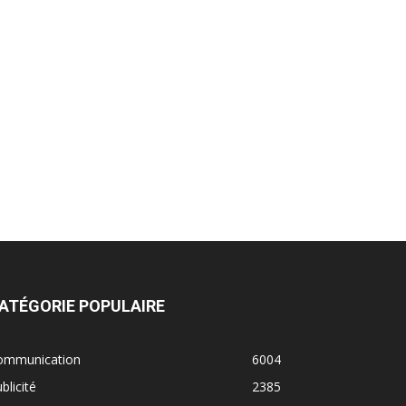
ATÉGORIE POPULAIRE
ommunication
6004
blicité
2385