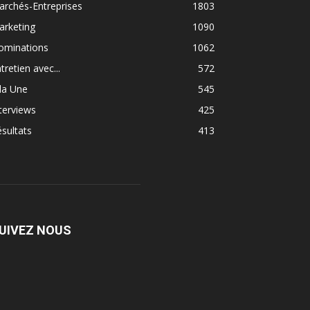
rchés-Entreprises
1803
arketing
1090
ominations
1062
tretien avec...
572
la Une
545
terviews
425
sultats
413
UIVEZ NOUS