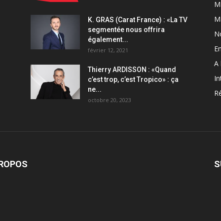
Ma
M
K. GRAS (Carat France) : «La TV
segmentée nous offrira
N
également...
En
février 12, 2021
A 
Thierry ARDISSON : «Quand
In
c’est trop, c’est Tropico» : ça
ne...
Ré
octobre 20, 2023
PROPOS
S