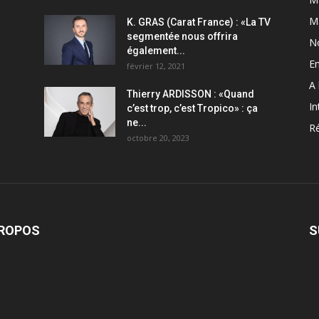
M
K. GRAS (Carat France) : «La TV
segmentée nous offrira
N
également...
En
février 12, 2021
A 
Thierry ARDISSON : «Quand
In
c’est trop, c’est Tropico» : ça
ne...
Ré
octobre 20, 2023
PROPOS
S