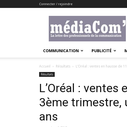
Connecter / rejoindre
Lemediacom
COMMUNICATION
PUBLICITÉ
Accueil
Résultats
L’Oréal : ventes en hausse de 1
Résultats
L’Oréal : ventes
3ème trimestre, 
ans