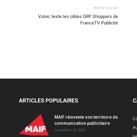
Article suivant
Volvic teste les cibles GRP Shoppers de
FranceTV Publicité
ARTICLES POPULAIRES
C
MAIF réinvente son territoire de
C
communication publicitaire
Pu
novembre 15, 2023
Ma