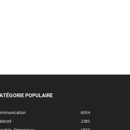
ATÉGORIE POPULAIRE
ommunication
6004
blicité
2385
rchés-Entreprises
1803