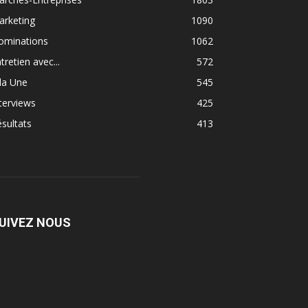
arketing
1090
ominations
1062
tretien avec...
572
la Une
545
terviews
425
sultats
413
UIVEZ NOUS