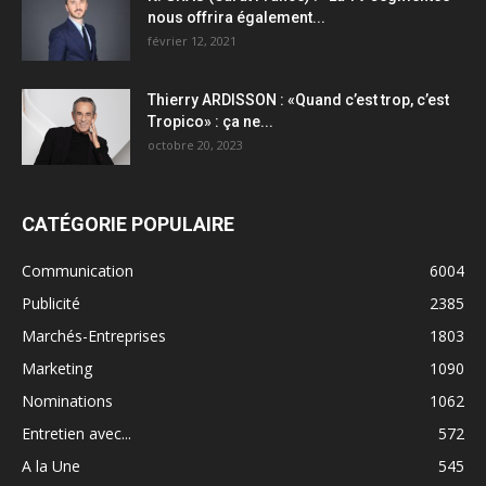
nous offrira également...
février 12, 2021
Thierry ARDISSON : «Quand c’est trop, c’est
Tropico» : ça ne...
octobre 20, 2023
CATÉGORIE POPULAIRE
Communication
6004
Publicité
2385
Marchés-Entreprises
1803
Marketing
1090
Nominations
1062
Entretien avec...
572
A la Une
545