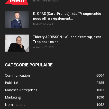
novembre 15, 2023
K. GRAS (Carat France) : «La TV segmentée
nous offrira également...
février 12, 2021
Thierry ARDISSON : «Quand c’est trop, c’est
Tropico» : ça ne...
octobre 20, 2023
CATÉGORIE POPULAIRE
Communication
6004
Publicité
2385
Marchés-Entreprises
1803
Marketing
1090
Nominations
1062