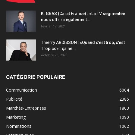
K. GRAS (Carat France) : «La TV segmentée
nous offrira également...
février 12, 2021
Thierry ARDISSON : «Quand c’est trop, c’est
Tropico» : ça ne...
octobre 20, 2023
CATÉGORIE POPULAIRE
Communication
6004
Publicité
2385
Marchés-Entreprises
1803
Marketing
1090
Nominations
1062