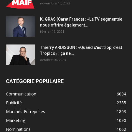
novembre 15, 2023
K. GRAS (Carat France) : «La TV segmentée
nous offrira également...
février 12, 2021
Thierry ARDISSON : «Quand c’est trop, c’est
Tropico» : ça ne...
octobre 20, 2023
CATÉGORIE POPULAIRE
Communication
6004
Publicité
2385
Marchés-Entreprises
1803
Marketing
1090
Nominations
1062