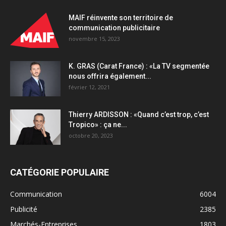
MAIF réinvente son territoire de
communication publicitaire
novembre 15, 2023
K. GRAS (Carat France) : «La TV segmentée
nous offrira également...
février 12, 2021
Thierry ARDISSON : «Quand c’est trop, c’est
Tropico» : ça ne...
octobre 20, 2023
CATÉGORIE POPULAIRE
Communication
6004
Publicité
2385
Marchés-Entreprises
1803