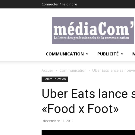
Connecter / rejoindre
Lemediacom
COMMUNICATION
PUBLICITÉ
Accueil
Communication
Uber Eats lance sa nouve
Communication
Uber Eats lance 
«Food x Foot»
décembre 11, 2019