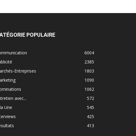
ATÉGORIE POPULAIRE
ommunication
6004
blicité
2385
rchés-Entreprises
1803
arketing
1090
ominations
1062
tretien avec...
572
la Une
545
terviews
425
sultats
413