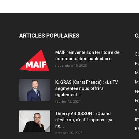
ARTICLES POPULAIRES
C
MAIF réinvente son territoire de
C
communication publicitaire
Pu
novembre 15, 2023
Ma
M
K. GRAS (Carat France) : «La TV
segmentée nous offrira
N
également...
En
février 12, 2021
A 
Thierry ARDISSON : «Quand
In
c’est trop, c’est Tropico» : ça
ne...
Ré
octobre 20, 2023