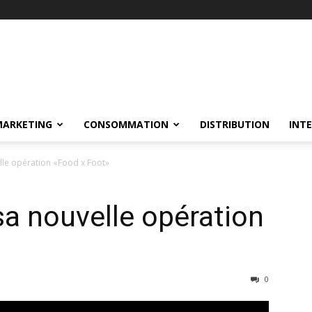
MARKETING
CONSOMMATION
DISTRIBUTION
INT
lle opération «Food x Foot»
sa nouvelle opération
0