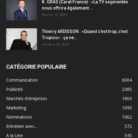
K. GRAS (Carat France) : «La TV segmentée
nous offrira également...
février 12, 2021
Thierry ARDISSON : «Quand c’est trop, c’est
Tropico» : ça ne...
octobre 20, 2023
CATÉGORIE POPULAIRE
Communication
6004
Publicité
2385
Marchés-Entreprises
1803
Marketing
1090
Nominations
1062
Entretien avec...
572
A la Une
545