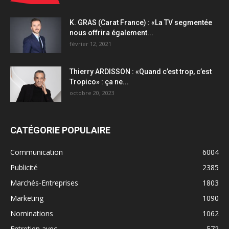
K. GRAS (Carat France) : «La TV segmentée
nous offrira également...
février 12, 2021
Thierry ARDISSON : «Quand c’est trop, c’est
Tropico» : ça ne...
octobre 20, 2023
CATÉGORIE POPULAIRE
Communication
6004
Publicité
2385
Marchés-Entreprises
1803
Marketing
1090
Nominations
1062
Entretien avec...
572