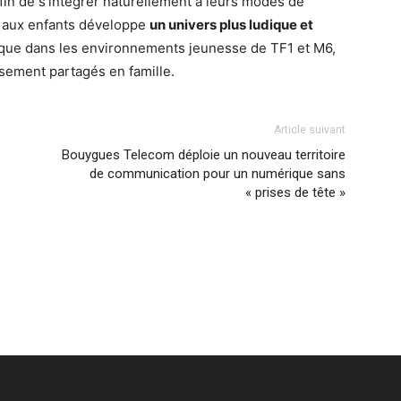
afin de s’intégrer naturellement à leurs modes de
é aux enfants développe
un univers plus ludique et
 que dans les environnements jeunesse de TF1 et M6,
ement partagés en famille.
Article suivant
Bouygues Telecom déploie un nouveau territoire
de communication pour un numérique sans
« prises de tête »