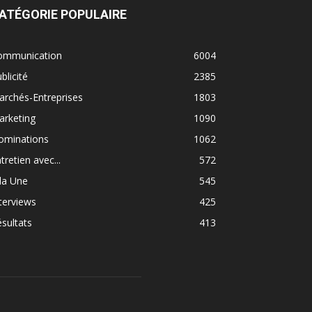
ATÉGORIE POPULAIRE
ommunication
6004
blicité
2385
rchés-Entreprises
1803
arketing
1090
ominations
1062
tretien avec...
572
la Une
545
terviews
425
sultats
413