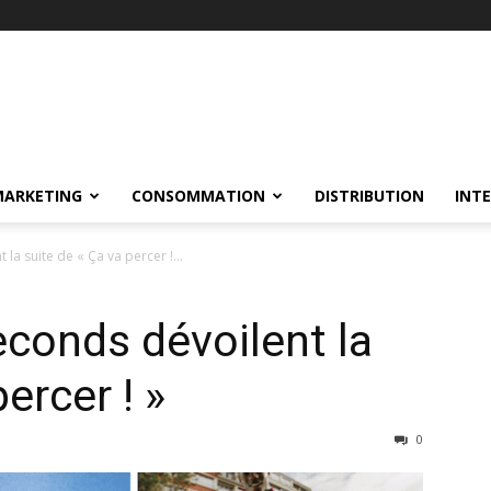
MARKETING
CONSOMMATION
DISTRIBUTION
INT
a suite de « Ça va percer !...
conds dévoilent la
ercer ! »
0