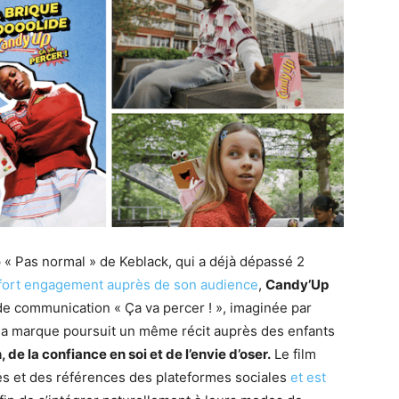
p « Pas normal » de Keblack, qui a déjà dépassé 2
 fort engagement auprès de son audience
,
Candy’Up
e communication « Ça va percer ! », imaginée par
 la marque poursuit un même récit auprès des enfants
 de la confiance en soi et de l’envie d’oser.
Le film
es et des références des plateformes sociales
et est