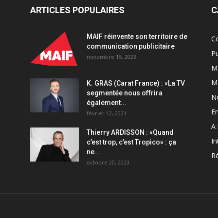
ARTICLES POPULAIRES
C
MAIF réinvente son territoire de
C
communication publicitaire
Pu
novembre 15, 2023
Ma
M
K. GRAS (Carat France) : «La TV
segmentée nous offrira
N
également...
En
février 12, 2021
A 
Thierry ARDISSON : «Quand
In
c’est trop, c’est Tropico» : ça
ne...
Ré
octobre 20, 2023