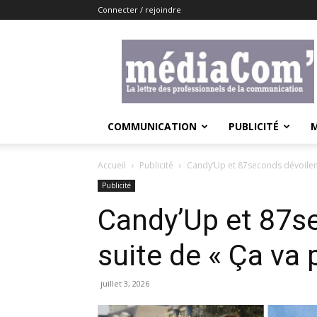
Connecter / rejoindre
Lemediacom
COMMUNICATION
PUBLICITÉ
Accueil
Publicité
Candy’Up et 87seconds dévoilent l
Publicité
Candy’Up et 87se
suite de « Ça va p
juillet 3, 2026