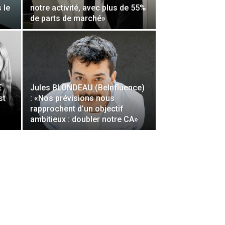
 le
notre activité, avec plus de 55%
de parts de marché»
E
Jules BLONDEAU (BeInfluence)
st
: «Nos prévisions nous
rapprochent d’un objectif
ambitieux : doubler notre CA»