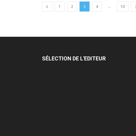
...
1
2
3
4
10
SÉLECTION DE L'EDITEUR