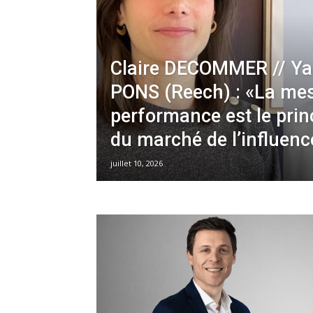
Claire DECOMMER // Ya
PONS (Reech) : «La mes
performance est le prin
du marché de l’influenc
juillet 10, 2026