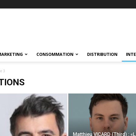
MARKETING
CONSOMMATION
DISTRIBUTION
INT
e 3
TIONS
Matthieu VICARD (Third) : «