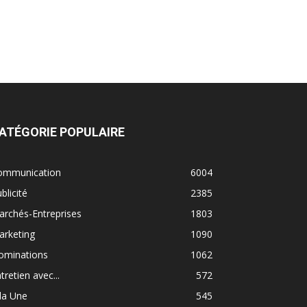
ATÉGORIE POPULAIRE
ommunication
6004
blicité
2385
rchés-Entreprises
1803
arketing
1090
ominations
1062
tretien avec...
572
la Une
545