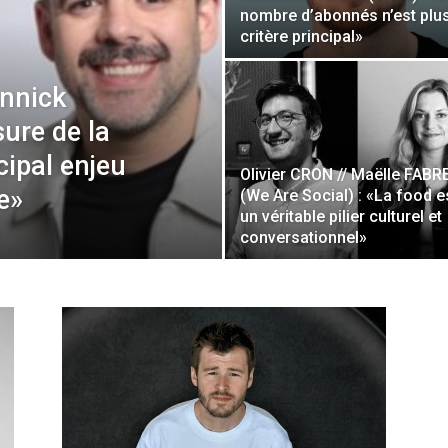
nombre d’abonnés n’est plus
critère principal»
nnick
ure de la
cipal enjeu
Olivier CRON // Maëlle FABR
e»
(We Are Social) : «La food e
un véritable pilier culturel et
conversationnel»