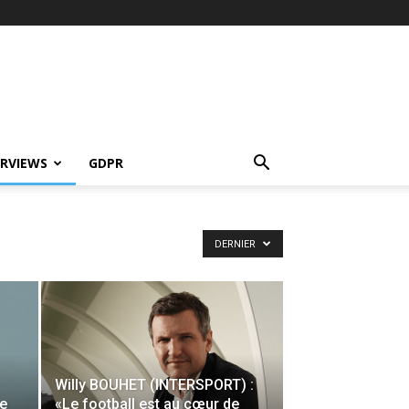
ERVIEWS
GDPR
DERNIER
Willy BOUHET (INTERSPORT) :
Le
«Le football est au cœur de