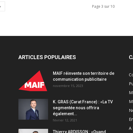
Page 3 sur 10
ARTICLES POPULAIRES
C
MAIF réinvente son territoire de
C
communication publicitaire
Pu
novembre 15, 2023
Ma
M
K. GRAS (Carat France) : «La TV
segmentée nous offrira
N
également...
En
février 12, 2021
A 
Thierry ARDISSON : «Quand