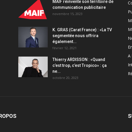
MAIF réinvente son territoire de
C
communication publicitaire
Pu
novembre 15, 2023
Ma
M
K. GRAS (Carat France) : «La TV
segmentée nous offrira
N
également...
En
février 12, 2021
A 
Thierry ARDISSON : «Quand
In
c’est trop, c’est Tropico» : ça
ne...
Ré
octobre 20, 2023
PROPOS
S