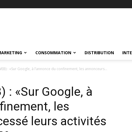
MARKETING
CONSOMMATION
DISTRIBUTION
INT
WEB) : «Sur Google, à l’annonce du confinement, les annonceurs...
 : «Sur Google, à
finement, les
essé leurs activités