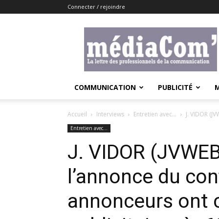
Connecter / rejoindre
Lemediacom
COMMUNICATION
PUBLICITÉ
Accueil
Interviews
Entretien avec...
J. VIDOR (JV
Entretien avec...
J. VIDOR (JVWEB)
l’annonce du con
annonceurs ont c