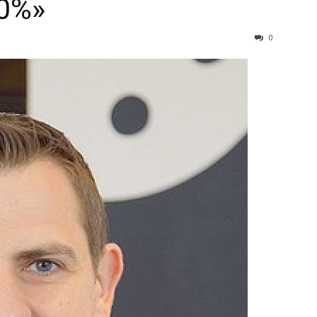
60%»
0