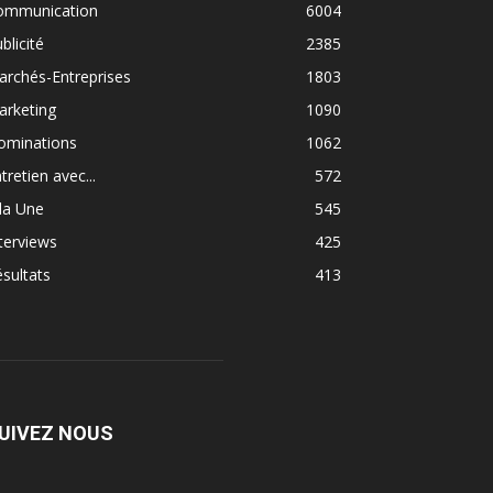
ommunication
6004
blicité
2385
rchés-Entreprises
1803
arketing
1090
ominations
1062
tretien avec...
572
la Une
545
terviews
425
sultats
413
UIVEZ NOUS