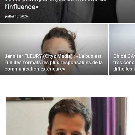
l’influence»
juillet 10, 2026
Jennifer FLEURY (Cityz Media) : «Le bus est
Chloé CA
l’un des formats les plus responsables de la
très conc
communication extérieure»
difficiles