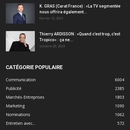
K. GRAS (Carat France) : «La TV segmentée
nous offrira également...
février 12, 2021
Thierry ARDISSON : «Quand c’est trop, c’est
Tropico» : ça ne...
octobre 20, 2023
CATÉGORIE POPULAIRE
Communication
6004
Publicité
2385
Marchés-Entreprises
1803
Marketing
1090
Nominations
1062
Entretien avec...
572