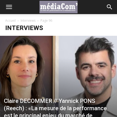
Accueil
Interviews
Page 96
INTERVIEWS
Claire DECOMMER // Yannick PONS
(Reech) : «La mesure de la performance
est le principal enjeu du marché de